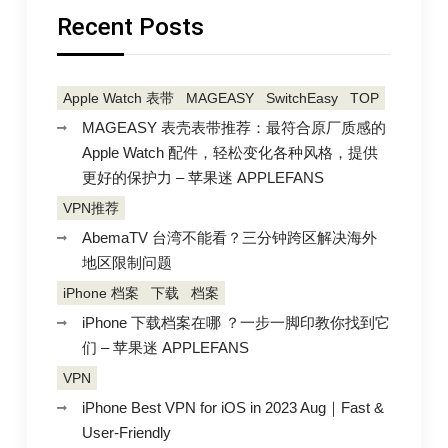
变
你
Recent Posts
看
你
世
界
看
的
世
方
Apple Watch 表带
MAGEASY
SwitchEasy
TOP
式
界
–
MAGEASY 表壳表带推荐：最符合原厂质感的
苹
的
果
Apple Watch 配件，轻松变化各种风格，提供
方
迷
APPLEFANS
更好的保护力 – 苹果迷 APPLEFANS
式
VPN推荐
–
苹
AbemaTV 台湾不能看？三分钟跨区解决海外
果
地区限制问题
迷
iPhone 档案
下载
档案
APPLEFANS
iPhone 下载档案在哪 ？一步一脚印教你找到它
们 – 苹果迷 APPLEFANS
VPN
iPhone Best VPN for iOS in 2023 Aug｜Fast &
User-Friendly