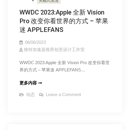
头戴式装置
测
排
评，
VPN
WWDC 2023:Apple 全新 Vision
行
中
与
国
Pro 改变你看世界的方式 – 苹果
实
测
测
迷 APPLEFANS
评，
VPN
06/06/2023
中
推特加速器推荐创意设计工作室
国
实
WWDC 2023:Apple 全新 Vision Pro 改变你看世
测
界的方式 – 苹果迷 APPLEFANS…
WWDC
更多内容
2023:Apple
on
动态
Leave a Comment
全
WWDC
2023:Apple
新
全
Vision
新
Vision
Pro
Pro
改
改
变