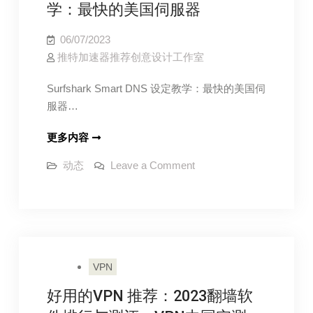
解
区
学：最快的美国伺服器
限
除
制
吗？
地
06/07/2023
2023
区
最
推特加速器推荐创意设计工作室
新
限
Surfshark Smart DNS 设定教学：最快的美国伺
制
服器…
吗？
2023
Surfshark
更多内容
最
Smart
新
on
动态
Leave a Comment
DNS
Surfshark
Smart
设
DNS
定
设
定
教
教
学：
学：
最
最
快
VPN
的
快
美
国
好用的VPN 推荐：2023翻墙软
的
伺
美
服