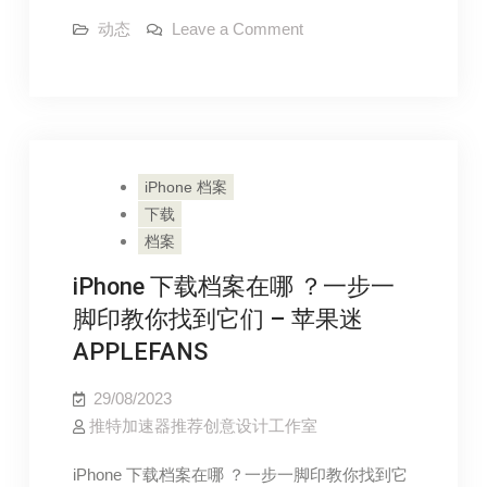
提
台
轻
供
on
动态
Leave a Comment
湾
更
AbemaTV
松
好
台
不
的
变
湾
保
能
不
化
护
能
看？
力
看？
各
–
三
三
苹
种
分
果
分
钟
风
迷
iPhone 档案
跨
钟
APPLEFANS
区
格，
下载
解
跨
提
决
档案
区
海
供
外
iPhone 下载档案在哪 ？一步一
解
地
更
区
决
脚印教你找到它们 – 苹果迷
好
限
海
制
APPLEFANS
的
问
外
题
保
地
29/08/2023
护
区
推特加速器推荐创意设计工作室
力
限
–
制
iPhone 下载档案在哪 ？一步一脚印教你找到它
苹