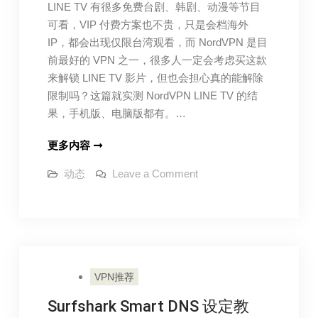
LINE TV 有很多免费台剧、韩剧、动漫等节目
可看，VIP 付费方案也不贵，只是会档海外
IP，都会出现仅限台湾观看，而 NordVPN 是目
前最好的 VPN 之一，很多人一定会考虑买这款
来解锁 LINE TV 影片，但也会担心真的能解除
限制吗？这篇就实测 NordVPN LINE TV 的结
果，手机版、电脑版都有。…
NordVPN
更多内容
LINE
on
动态
Leave a Comment
TV
NordVPN
LINE
实
TV
测
实
测
评
评
价
价
|
|
可
VPN推荐
以
可
解
除
Surfshark Smart DNS 设定教
以
地