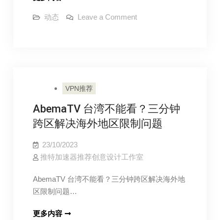
表
on
动态
Leave a Comment
壳
MAGEASY
表
表
壳
带
表
带
推
推
荐：
荐：
最
最
符
VPN推荐
合
符
原
厂
AbemaTV 台湾不能看？三分钟
合
质
原
感
跨区解决海外地区限制问题
的
厂
Apple
Watch
质
23/10/2023
配
感
件，
推特加速器推荐创意设计工作室
轻
的
松
变
AbemaTV 台湾不能看？三分钟跨区解决海外地
Apple
化
区限制问题…
Watch
各
种
配
风
AbemaTV
更多内容
格，
件，