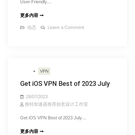
User-Friendly…
到
APPLEFANS
它
iPhone
更多内容
们
Best
–
on
动态
Leave a Comment
VPN
iPhone
苹
Best
for
果
VPN
iOS
for
迷
iOS
in
in
APPLEFANS
2023
2023
Aug
Aug
｜
VPN
Fast
｜
&
User-
Get iOS VPN Best of 2023 July
Fast
Friendly
&
28/07/2023
User-
推特加速器推荐创意设计工作室
Friendly
Get iOS VPN Best of 2023 July…
Get
更多内容