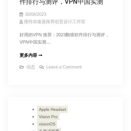
件排行与测评，VPN中国实测
器
国
伺
30/06/2023
服
推特加速器推荐创意设计工作室
器
好用的VPN 推荐：2023翻墙软件排行与测评，
VPN中国实测…
好
更多内容
用
on
动态
Leave a Comment
的
好
用
VPN
的
推
VPN
推
荐：
荐：
2023
2023
翻
翻
墙
Apple Headset
软
墙
件
Vision Pro
排
软
行
visionOS
件
与