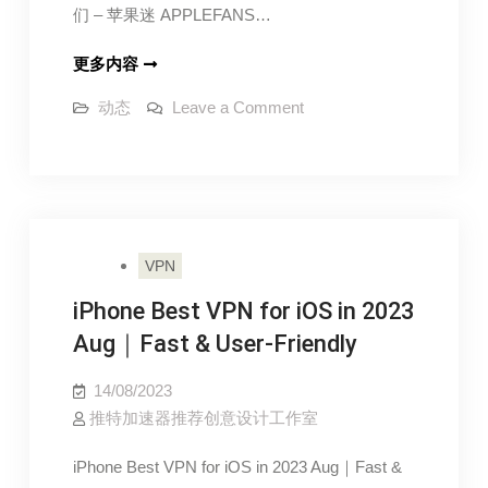
问
们 – 苹果迷 APPLEFANS…
果
题
迷
iPhone
更多内容
APPLEFANS
下
on
动态
Leave a Comment
载
iPhone
下
档
载
案
档
案
在
在
哪
哪
？
？
一
VPN
步
一
一
脚
iPhone Best VPN for iOS in 2023
步
印
一
教
Aug｜Fast & User-Friendly
你
脚
找
到
印
14/08/2023
它
教
们
推特加速器推荐创意设计工作室
–
你
苹
果
iPhone Best VPN for iOS in 2023 Aug｜Fast &
找
迷