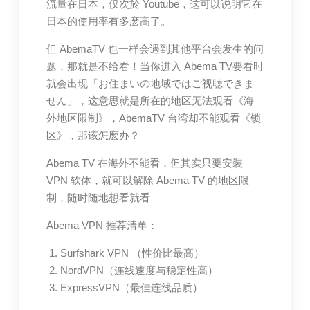
流量在日本，仅次於 Youtube，这可以说明它在
日本的使用率有多麽高了。
但 AbemaTV 也一样会遇到其他平台会发生的问
题，那就是不给看！当你进入 Abema TV要看时
就会出现「お住まいの地域ではご视聴できま
せん」，这意思就是所在的地区无法观看《海
外地区限制》，AbemaTV 台湾却不能观看《锁
区》，那该怎麽办？
Abema TV 在海外不能看，但其实只要安装
VPN 软体，就可以解除 Abema TV 的地区限
制，随时随地想看就看
Abema VPN 推荐清单：
Surfshark VPN （性价比最高）
NordVPN（连线速度与稳定性高）
ExpressVPN（最佳连线品质）