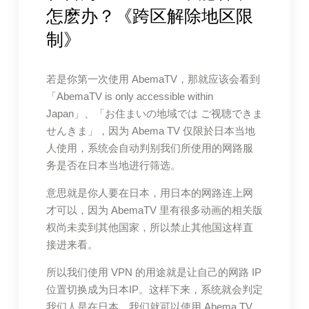
怎麽办？《跨区解除地区限
制》
若是你第一次使用 AbemaTV，那就应该会看到
「AbemaTV is only accessible within
Japan」、「お住まいの地域では ご视聴できま
せんきま」，因为 Abema TV 仅限於日本当地
人使用，系统会自动判别我们所使用的网路服
务是否在日本当地进行筛选。
意思就是你人要在日本，用日本的网路连上网
才可以，因为 AbemaTV 里有很多动画的相关版
权尚未卖到其他国家，所以禁止其他国这样直
接进来看。
所以我们使用 VPN 的用途就是让自己的网路 IP
位置切换成为日本IP。这样下来，系统就会判定
我们人是在日本，我们就可以使用 Abema TV