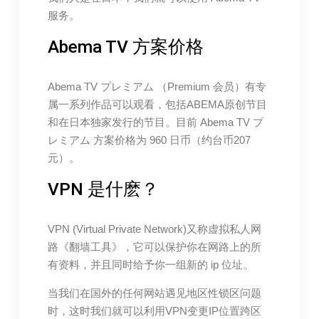
服务。
Abema TV 方案价格
Abema TV プレミアム （Premium 会员）有专
属一系列作品可以观看，包括ABEMA原创节目
和在日本独家发行的节目。目前 Abema TV プ
レミアム 方案价格为 960 日币（约台币207
元）。
VPN 是什麽？
VPN (Virtual Private Network)又称虚拟私人网
路《翻墙工具》，它可以保护你在网路上的所
有资料，并且同时给予你一组新的 ip 位址。
当我们在国外的任何网站遇见地区性锁区问题
时，这时我们就可以利用VPN变更IP位置跨区